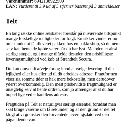
Varenummer:
6942138922509
EAN:
Vurderet til 3.9 ud af 5 stjerner baseret på 3 anmeldelser
Telt
En lang række online selskaber foreslår på nuværende tidspunkt
mange forskellige muligheder for fragt. En sikker vinder er nu
om stunder at få afleveret pakken hos en pakkeshop, så du nemt
selv kan hente de købte varer når du har lyst. Metoden er altså
særligt simpel, og i mange tilfælde desuden den prisbilligste
leveringsmulighed ved køb af Strandtelt Secura.
Du kan omvendt afveje for og imod at vælge levering til din
lejlighed eller hus eller ud til dit arbejdes adresse. Fragtformen
viser sig somme tider et hak mere bekostelig, men derudover
yderst overkommelig. Den mest prisbevidste fragtmulighed er
unægtelig selv at hente ordren, som jo afhænger af at du har
bopæl lige ved e-handlens adresse.
Fragttiden på Telt er naturligvis særligt essentiel forudsat man
skal bruge varerne om få sekunder, og af den grund er det ret
klogt at vi gransker den forventede leveringsdato ved den
pågældende vare.