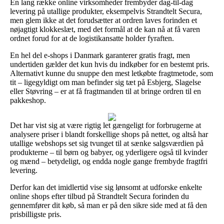
En lang række online virksomheder frembyder dag-til-dag
levering på utallige produkter, eksempelvis Strandtelt Secura,
men glem ikke at det forudsætter at ordren laves forinden et
nøjagtigt klokkeslæt, med det formål at de kan nå at få varen
ordnet forud for at de logistikansatte holder fyraften.
En hel del e-shops i Danmark garanterer gratis fragt, men
undertiden gælder det kun hvis du indkøber for en bestemt pris.
Alternativt kunne du snuppe den mest letkøbte fragtmetode, som
tit – ligegyldigt om man befinder sig tæt på Esbjerg, Slagelse
eller Støvring – er at få fragtmanden til at bringe ordren til en
pakkeshop.
Det har vist sig at være rigtig let gængeligt for forbrugerne at
analysere priser i blandt forskellige shops på nettet, og altså har
utallige webshops set sig tvunget til at sænke salgsværdien på
produkterne – til børn og babyer, og yderligere også til kvinder
og mænd – betydeligt, og endda nogle gange frembyde fragtfri
levering.
Derfor kan det imidlertid vise sig lønsomt at udforske enkelte
online shops efter tilbud på Strandtelt Secura forinden du
gennemfører dit køb, så man er på den sikre side med at få den
prisbilligste pris.