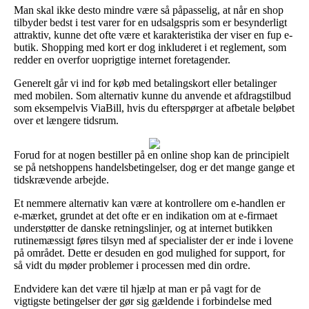
Man skal ikke desto mindre være så påpasselig, at når en shop
tilbyder bedst i test varer for en udsalgspris som er besynderligt
attraktiv, kunne det ofte være et karakteristika der viser en fup e-
butik. Shopping med kort er dog inkluderet i et reglement, som
redder en overfor uoprigtige internet foretagender.
Generelt går vi ind for køb med betalingskort eller betalinger
med mobilen. Som alternativ kunne du anvende et afdragstilbud
som eksempelvis ViaBill, hvis du efterspørger at afbetale beløbet
over et længere tidsrum.
Forud for at nogen bestiller på en online shop kan de principielt
se på netshoppens handelsbetingelser, dog er det mange gange et
tidskrævende arbejde.
Et nemmere alternativ kan være at kontrollere om e-handlen er
e-mærket, grundet at det ofte er en indikation om at e-firmaet
understøtter de danske retningslinjer, og at internet butikken
rutinemæssigt føres tilsyn med af specialister der er inde i lovene
på området. Dette er desuden en god mulighed for support, for
så vidt du møder problemer i processen med din ordre.
Endvidere kan det være til hjælp at man er på vagt for de
vigtigste betingelser der gør sig gældende i forbindelse med