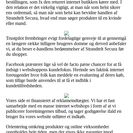
bestillingen, som fx den returret internet butikken kører med. I
den relation er det virkelig vigtigt, at man når som helst sikrer
ens ordremail, så man når som helst kan bevidne handlen af
Strandtelt Secura, hvad end man søger produkter til en kvinde
eller mand.
Trustpilot frembringer evigt fordelagtige genveje til at gennemgå
en længere række tidligere brugeres domme og derved anbefaler
vi, at du beser e-handlens bedømmelser af Strandtelt Secura før
du shopper.
Facebook præsterer lige så vel de facto pæne chancer for at få
indsigt i webshoppens kundefokus. Herinde ses faktisk internet
foretagender hvor folk kan meddele en evaluering af deres køb,
som tillige burde anvendes til at få et indblik i
kundetilfredsheden.
Vores side er finansieret af reklameindtægter. Vi har et fast
samarbejde med en masse internet webshops i form af at vi
publicerer forretningernes tilbud, og tager godtgørelse ifald en
bruger fra vores website udfører et indkøb.
Orientering omkring produkter og online virksomheder
opretholdes hele tiden, men der gives ikke garantier imod