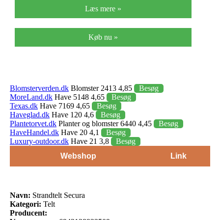
Læs mere »
Køb nu »
Blomsterverden.dk
Blomster 2413 4,85
Besøg
MoreLand.dk
Have 5148 4,65
Besøg
Texas.dk
Have 7169 4,65
Besøg
Haveglad.dk
Have 120 4,6
Besøg
Plantetorvet.dk
Planter og blomster 6440 4,45
Besøg
HaveHandel.dk
Have 20 4,1
Besøg
Luxury-outdoor.dk
Have 21 3,8
Besøg
Webshop
Link
Navn:
Strandtelt Secura
Kategori:
Telt
Producent: