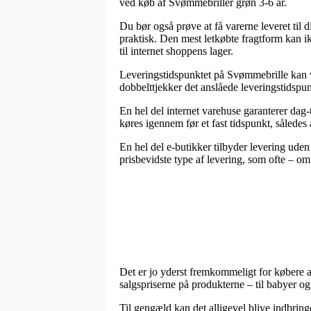
ved køb af Svømmebriller grøn 3-6 år.
Du bør også prøve at få varerne leveret til di
praktisk. Den mest letkøbte fragtform kan i
til internet shoppens lager.
Leveringstidspunktet på Svømmebrille kan vi
dobbelttjekker det anslåede leveringstidspu
En hel del internet varehuse garanterer dag-
køres igennem før et fast tidspunkt, således 
En hel del e-butikker tilbyder levering uden
prisbevidste type af levering, som ofte – om
Det er jo yderst fremkommeligt for købere at
salgspriserne på produkterne – til babyer og
Til gengæld kan det alligevel blive indbring