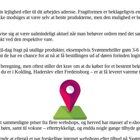
n lejlighed eller til dit arbejdes adresse. Fragtformen er beklageligvis e
kke modsiges at være selv at hente produkterne, men den mulighed er be
se sig at være ualmindeligt aktuel når man behøver ordren med det samm
nkt ved den respektive vare.
til-dag fragt på utallige produkter, eksempelvis Svømmebriller grøn 3-6
at de har en chance for at nå at få bestillingen ud af døren forinden logi
 beregning, men oftest stiller det krav om at du køber for et bestemt bel
 du er i Kolding, Haderslev eller Fredensborg – er at få leveret varerne 
 sammenligne priser fra flere webshops, og herved har masser af e-shops
 børn, samt til voksne – eftertrykkeligt, og endda nogle gange tilbyde ge
ende at eftergå et par forskellige internet webshops efter tilbud på Svø