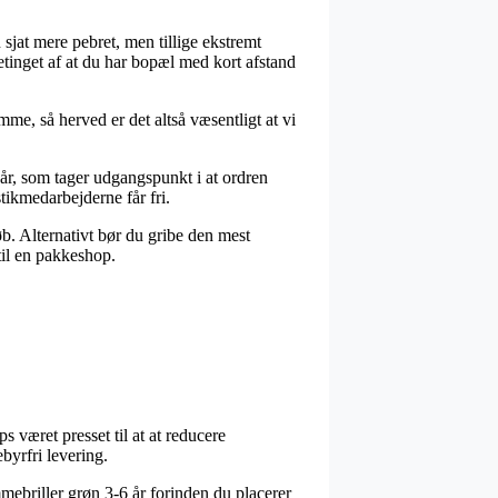
n sjat mere pebret, men tillige ekstremt
tinget af at du har bopæl med kort afstand
e, så herved er det altså væsentligt at vi
 år, som tager udgangspunkt i at ordren
stikmedarbejderne får fri.
øb. Alternativt bør du gribe den mest
til en pakkeshop.
 været presset til at at reducere
byrfri levering.
mmebriller grøn 3-6 år forinden du placerer