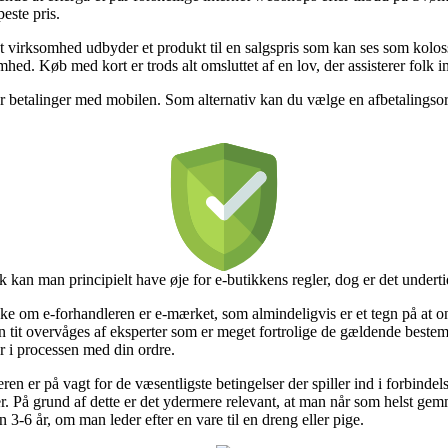
este pris.
et virksomhed udbyder et produkt til en salgspris som kan ses som koloss
hed. Køb med kort er trods alt omsluttet af en lov, der assisterer folk i
er betalinger med mobilen. Som alternativ kan du vælge en afbetalingsord
k kan man principielt have øje for e-butikkens regler, dog er det underti
kke om e-forhandleren er e-mærket, som almindeligvis er et tegn på at onl
gen tit overvåges af eksperter som er meget fortrolige de gældende best
r i processen med din ordre.
eren er på vagt for de væsentligste betingelser der spiller ind i forbin
. På grund af dette er det ydermere relevant, at man når som helst gem
3-6 år, om man leder efter en vare til en dreng eller pige.