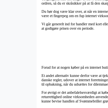
ordren, så du er skråsikker på at få den skarp
Du bør dog være klar over, at når en intern
være et fingerpeg om en fup internet virksom
Vi går generelt ind for handler med kort ell
at godtgøre prisen over en periode.
Forud for at nogen køber på en internet buti
Et andet alternativ kunne derfor være at tje
danske regler, udover at internet forretnin
til opbakning, når du udsættes for dilemmae
For øvrigt er det anbefalelsesværdigt at køb
returrettighed online virksomheden anvender
kunne bevise handlen af Svømmebriller grøn 