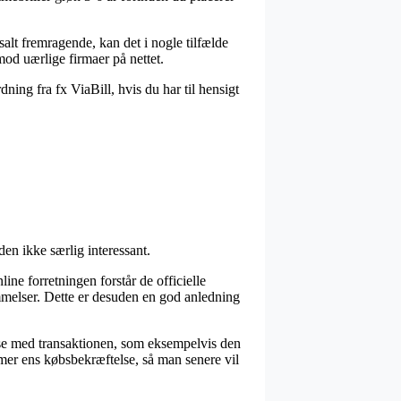
alt fremragende, kan det i nogle tilfælde
mod uærlige firmaer på nettet.
ning fra fx ViaBill, hvis du har til hensigt
den ikke særlig interessant.
ine forretningen forstår de officielle
emmelser. Dette er desuden en god anledning
delse med transaktionen, som eksempelvis den
mer ens købsbekræftelse, så man senere vil