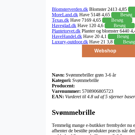
Blomsterverden.dk
Blomster 2413 4,85
MoreLand.dk
Have 5148 4,65
Besøg
Texas.dk
Have 7169 4,65
Besøg
Haveglad.dk
Have 120 4,6
Besøg
Plantetorvet.dk
Planter og blomster 6440 4
HaveHandel.dk
Have 20 4,1
Besøg
Luxury-outdoor.dk
Have 21 3,8
Besøg
Webshop
Navn:
Svømmebriller grøn 3-6 år
Kategori:
Svømmebrille
Producent:
Varenummer:
5708906805723
EAN:
Vurderet til 4.8 ud af 5 stjerner bas
Svømmebrille
Temmelig mange e-butikker frembyder nu en l
afhenter de bestilte produkter præcis når de