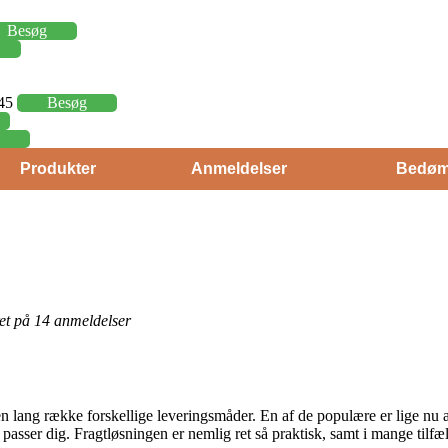
Besøg
,45
Besøg
Produkter
Anmeldelser
Bedøm
eret på 14 anmeldelser
ang række forskellige leveringsmåder. En af de populære er lige nu at 
t passer dig. Fragtløsningen er nemlig ret så praktisk, samt i mange tilf