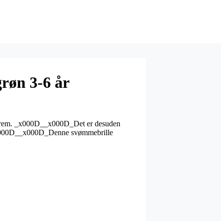
røn 3-6 år
r rem. _x000D__x000D_Det er desuden
_x000D__x000D_Denne svømmebrille