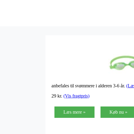
anbefales til svømmere i alderen 3-6 år.
(Læ
29 kr.
(Vis fragtpris)
Læs mere »
Køb nu »