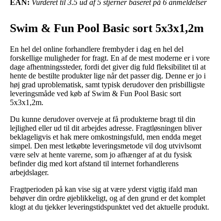
EAN:
Vurderet til 3.5 ud af 5 stjerner baseret på 6 anmeldelser
Swim & Fun Pool Basic sort 5x3x1,2m
En hel del online forhandlere frembyder i dag en hel del
forskellige muligheder for fragt. En af de mest moderne er i vore
dage afhentningssteder, fordi det giver dig fuld fleksibilitet til at
hente de bestilte produkter lige når det passer dig. Denne er jo i
høj grad uproblematisk, samt typisk derudover den prisbilligste
leveringsmåde ved køb af Swim & Fun Pool Basic sort
5x3x1,2m.
Du kunne derudover overveje at få produkterne bragt til din
lejlighed eller ud til dit arbejdes adresse. Fragtløsningen bliver
beklageligvis et hak mere omkostningsfuld, men endda meget
simpel. Den mest letkøbte leveringsmetode vil dog utvivlsomt
være selv at hente varerne, som jo afhænger af at du fysisk
befinder dig med kort afstand til internet forhandlerens
arbejdslager.
Fragtperioden på kan vise sig at være yderst vigtig ifald man
behøver din ordre øjeblikkeligt, og af den grund er det komplet
klogt at du tjekker leveringstidspunktet ved det aktuelle produkt.