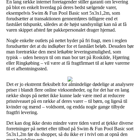
En lang række internet foretagender stiller garanti om levering
på blot en enkelt hverdag på deres bedst sælgende varer,
eksempelvis Swim & Fun Pool Basic sort 5x3x1,2m, som
forudsætter at transaktionen gennemføres tidligere end et
fastslået tidspunkt, således at de højst sandsynligt kan nå at få
varen skippet afsted før pakkepersonalet drager hjemad.
Nogle enkelte outlets på nettet byder på fri fragt, men i reglen
forudsætter det at du indkøber for et fastslået beløb. Desuden bør
man foretrække den mest letkøbte leveringsmulighed, som
typisk – uden hensyn til om man bor tæt på Roskilde, Hjørring
eller Ringkøbing – vil være at få fragtfirmaet til at køre varerne
til et afhentningssted.
Det er jo ekstremt fleksibelt for almindelige dødelige at analysere
priser i blandt flere online virksomheder, og for det har en lang
række shops på nettet ikke kunne lade være med at reducere
prisniveauet på en række af deres varer – til børn, og ligeså til
kvinder og mænd – voldsomt, og endda nogle gange tilbyde
fragtfri levering.
Det kan dog ikke desto mindre være tiden værd at tjekke diverse
forretninger på nettet efter tilbud på Swim & Fun Pool Basic sort
5x3x1,2m før du shopper, så du ikke er i tvivl om at opnå den
mest betalelige pris.