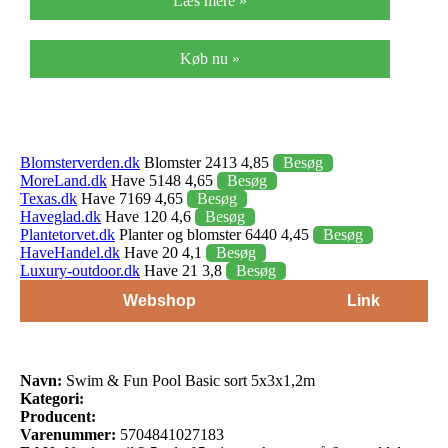
Læs mere »
Køb nu »
Blomsterverden.dk
Blomster 2413 4,85
Besøg
MoreLand.dk
Have 5148 4,65
Besøg
Texas.dk
Have 7169 4,65
Besøg
Haveglad.dk
Have 120 4,6
Besøg
Plantetorvet.dk
Planter og blomster 6440 4,45
Besøg
HaveHandel.dk
Have 20 4,1
Besøg
Luxury-outdoor.dk
Have 21 3,8
Besøg
Webshop
Link
Navn:
Swim & Fun Pool Basic sort 5x3x1,2m
Kategori:
Producent:
Varenummer:
5704841027183