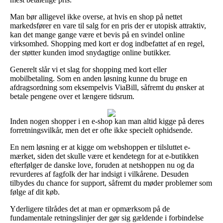
Man bør alligevel ikke overse, at hvis en shop på nettet
markedsfører en vare til salg for en pris der er utopisk attraktiv,
kan det mange gange være et bevis på en svindel online
virksomhed. Shopping med kort er dog indbefattet af en regel,
der støtter kunden imod snydagtige online butikker.
Generelt slår vi et slag for shopping med kort eller
mobilbetaling. Som en anden løsning kunne du bruge en
afdragsordning som eksempelvis ViaBill, såfremt du ønsker at
betale pengene over et længere tidsrum.
Inden nogen shopper i en e-shop kan man altid kigge på deres
forretningsvilkår, men det er ofte ikke specielt ophidsende.
En nem løsning er at kigge om webshoppen er tilsluttet e-
mærket, siden det skulle være et kendetegn for at e-butikken
efterfølger de danske love, foruden at netshoppen nu og da
revurderes af fagfolk der har indsigt i vilkårene. Desuden
tilbydes du chance for support, såfremt du møder problemer som
følge af dit køb.
Yderligere tilrådes det at man er opmærksom på de
fundamentale retningslinjer der gør sig gældende i forbindelse