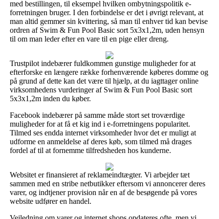
med bestillingen, til eksempel hvilken ombytningspolitik e-
forretningen bruger. I den forbindelse er det i øvrigt relevant, at
man altid gemmer sin kvittering, så man til enhver tid kan bevise
ordren af Swim & Fun Pool Basic sort 5x3x1,2m, uden hensyn
til om man leder efter en vare til en pige eller dreng.
Trustpilot indebærer fuldkommen gunstige muligheder for at
efterforske en længere række forhenværende køberes domme og
på grund af dette kan det være til hjælp, at du iagttager online
virksomhedens vurderinger af Swim & Fun Pool Basic sort
5x3x1,2m inden du køber.
Facebook indebærer på samme måde stort set troværdige
muligheder for at få et kig ind i e-forretningens popularitet.
Tilmed ses endda internet virksomheder hvor det er muligt at
udforme en anmeldelse af deres køb, som tilmed må drages
fordel af til at fornemme tilfredsheden hos kunderne.
Websitet er finansieret af reklameindtægter. Vi arbejder tæt
sammen med en stribe netbutikker eftersom vi annoncerer deres
varer, og indtjener provision når en af de besøgende på vores
website udfører en handel.
Vejledning om varer og internet shops opdateres ofte, men vi