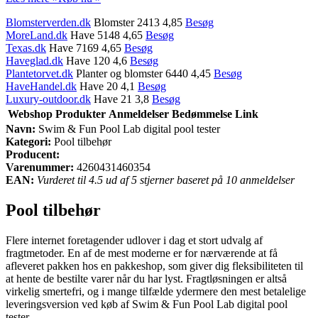
Blomsterverden.dk
Blomster 2413 4,85
Besøg
MoreLand.dk
Have 5148 4,65
Besøg
Texas.dk
Have 7169 4,65
Besøg
Haveglad.dk
Have 120 4,6
Besøg
Plantetorvet.dk
Planter og blomster 6440 4,45
Besøg
HaveHandel.dk
Have 20 4,1
Besøg
Luxury-outdoor.dk
Have 21 3,8
Besøg
Webshop
Produkter
Anmeldelser
Bedømmelse
Link
Navn:
Swim & Fun Pool Lab digital pool tester
Kategori:
Pool tilbehør
Producent:
Varenummer:
4260431460354
EAN:
Vurderet til 4.5 ud af 5 stjerner baseret på 10 anmeldelser
Pool tilbehør
Flere internet foretagender udlover i dag et stort udvalg af
fragtmetoder. En af de mest moderne er for nærværende at få
afleveret pakken hos en pakkeshop, som giver dig fleksibiliteten til
at hente de bestilte varer når du har lyst. Fragtløsningen er altså
virkelig smertefri, og i mange tilfælde ydermere den mest betalelige
leveringsversion ved køb af Swim & Fun Pool Lab digital pool
tester.