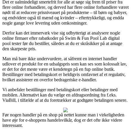
Det er ualmindeligt smertefrit for alle at søge sig frem til priser fra
flere online forhandlere, og derved har flere online forhandlere været
nødt til at reducere prisniveauet på produkterne – til børn og babyer,
og endvidere også til mænd og kvinder – eftertrykkeligt, og endda
nogle gange love levering uden omkostninger.
Derfor kan det immervæk vise sig udbytterigt at analysere nogle
online firmaer efter rabatkoder på Swim & Fun Pool Lab digital
pool tester før du bestiller, således at du er skråsikker på at antage
den skarpeste pris.
Man må bare ikke undervurdere, at såfremt en internet handler
udlover et produkt for en udsalgspris som kan ses som kolossalt lav,
er det for det meste være et kendetegn på en fup online butik.
Bestillinger med betalingskort er heldigvis omfavnet af et regulativ,
hvilket assisterer en overfor bedrageriske e-handler.
Vi anbefaler bestillinger med betalingskort eller betalinger med
mobilen. Alternativt kan du vælge en afdragsordning fra f.eks.
ViaBill, i tilfælde af at du foretrækker at godtgøre betalingen senere.
Før nogen handler på en shop på nettet kunne man i virkeligheden
have øje for e-shoppens handelsvilkår, dog er det ofte ikke videre
interessant.