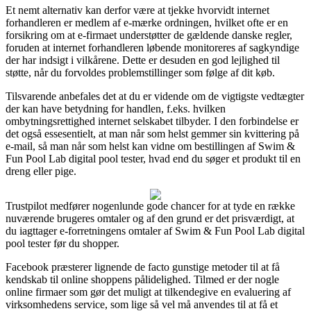
Et nemt alternativ kan derfor være at tjekke hvorvidt internet
forhandleren er medlem af e-mærke ordningen, hvilket ofte er en
forsikring om at e-firmaet understøtter de gældende danske regler,
foruden at internet forhandleren løbende monitoreres af sagkyndige
der har indsigt i vilkårene. Dette er desuden en god lejlighed til
støtte, når du forvoldes problemstillinger som følge af dit køb.
Tilsvarende anbefales det at du er vidende om de vigtigste vedtægter
der kan have betydning for handlen, f.eks. hvilken
ombytningsrettighed internet selskabet tilbyder. I den forbindelse er
det også essesentielt, at man når som helst gemmer sin kvittering på
e-mail, så man når som helst kan vidne om bestillingen af Swim &
Fun Pool Lab digital pool tester, hvad end du søger et produkt til en
dreng eller pige.
Trustpilot medfører nogenlunde gode chancer for at tyde en række
nuværende brugeres omtaler og af den grund er det prisværdigt, at
du iagttager e-forretningens omtaler af Swim & Fun Pool Lab digital
pool tester før du shopper.
Facebook præsterer lignende de facto gunstige metoder til at få
kendskab til online shoppens pålidelighed. Tilmed er der nogle
online firmaer som gør det muligt at tilkendegive en evaluering af
virksomhedens service, som lige så vel må anvendes til at få et