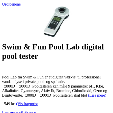
Uroibenene
Swim & Fun Pool Lab digital
pool tester
Pool Lab fra Swim & Fun er et digitalt værktøj til professionel
vandanalyse i private pools og spabade.
_x000D__x000D_Pooltesteren kan måle 9 parametre: pH, Klor,
Alkalinitet, Cyanursyre, Aktiv Ilt, Bromine, Chlordioxid, Ozon og
Brintoverilte._x000D__x000D_Pooltesteren skal blot
(Læs mere)
1549 kr.
(Vis fragtpris)
Læs mere »
Køb nu »