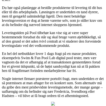
Du bør også planlægge at bestille produkterne til levering til dit hus
eller til din arbejdsplads. Løsningen er undertiden en tand dyrere,
men til gengæld ualmindeligt ligetil. Den mest betalelige
leveringsversion er dog at hente varerne selv, som jo stiller krav om
at du befinder dig nærved internet shoppens hjemsted.
Leveringstiden på Pool tilbehør kan vise sig at være super
bestemmende forudsat du står og skal bruge varen øjeblikkeligt, så
af den grund er det uden tvivl centralt at vi studerer den forventede
leveringsdato ved det vedkommende produkt.
En hel del netbutikker lover 1 dags fragt på en masse produkter,
eksempelvis Swim & Fun Pool Lab digital pool tester, men vær
vagtsom da det er afhængig af at transaktionen gennemføres forud
for et givent tidspunkt, så de højst sandsynligt kan nå at få pakken
hen til fragtfirmaet forinden medarbejderne har fri.
Nogle internet firmaer præsterer portofri fragt, men undertiden er det
så præmissen at man aftager for en konkret sum. Som alternativ må
du gribe den mest prisbevidste leveringsmetode, der mange gange –
uafhængig om du befinder sig nær Fredericia, Svendborg eller
Hadsten – vil blive at få bragt ordren til et afhentningssted.