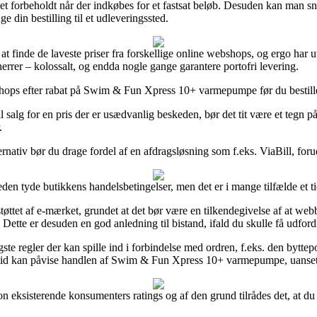
r det forbeholdt når der indkøbes for et fastsat beløb. Desuden kan man
ge din bestilling til et udleveringssted.
 finde de laveste priser fra forskellige online webshops, og ergo har ut
herrer – kolossalt, og endda nogle gange garantere portofri levering.
hops efter rabat på Swim & Fun Xpress 10+ varmepumpe før du bestiller, 
l salg for en pris der er usædvanlig beskeden, bør det tit være et tegn på
.
rnativ bør du drage fordel af en afdragsløsning som f.eks. ViaBill, forud
den tyde butikkens handelsbetingelser, men det er i mange tilfælde et 
øttet af e-mærket, grundet at det bør være en tilkendegivelse af at webb
Dette er desuden en god anledning til bistand, ifald du skulle få udford
gste regler der kan spille ind i forbindelse med ordren, f.eks. den bytte
altid kan påvise handlen af Swim & Fun Xpress 10+ varmepumpe, uanset o
ortion eksisterende konsumenters ratings og af den grund tilrådes det, a