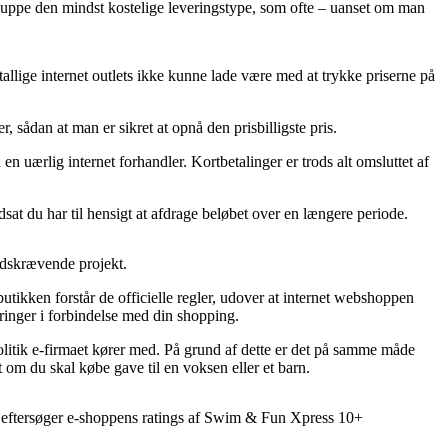
 snuppe den mindst kostelige leveringstype, som ofte – uanset om man
allige internet outlets ikke kunne lade være med at trykke priserne på
sådan at man er sikret at opnå den prisbilligste pris.
 en uærlig internet forhandler. Kortbetalinger er trods alt omsluttet af
sat du har til hensigt at afdrage beløbet over en længere periode.
tidskrævende projekt.
utikken forstår de officielle regler, udover at internet webshoppen
ringer i forbindelse med din shopping.
politik e-firmaet kører med. På grund af dette er det på samme måde
m du skal købe gave til en voksen eller et barn.
t du eftersøger e-shoppens ratings af Swim & Fun Xpress 10+