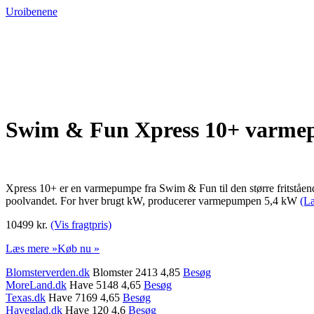
Uroibenene
Swim & Fun Xpress 10+ varm
Xpress 10+ er en varmepumpe fra Swim & Fun til den større fritståend
poolvandet. For hver brugt kW, producerer varmepumpen 5,4 kW
(L
10499 kr.
(Vis fragtpris)
Læs mere »
Køb nu »
Blomsterverden.dk
Blomster 2413 4,85
Besøg
MoreLand.dk
Have 5148 4,65
Besøg
Texas.dk
Have 7169 4,65
Besøg
Haveglad.dk
Have 120 4,6
Besøg