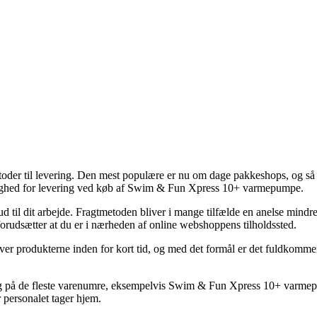
der til levering. Den mest populære er nu om dage pakkeshops, og så af
lighed for levering ved køb af Swim & Fun Xpress 10+ varmepumpe.
d til dit arbejde. Fragtmetoden bliver i mange tilfælde en anelse mindre 
 forudsætter at du er i nærheden af online webshoppens tilholdssted.
er produkterne inden for kort tid, og med det formål er det fuldkommen 
 på de fleste varenumre, eksempelvis Swim & Fun Xpress 10+ varmepump
r personalet tager hjem.