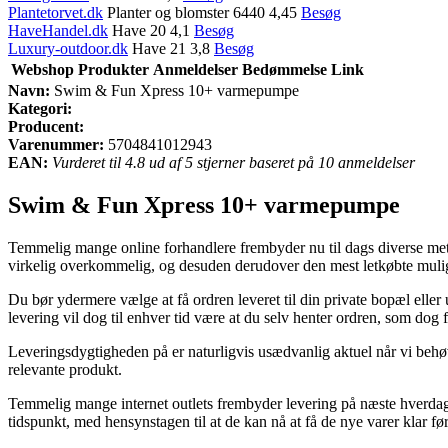
Plantetorvet.dk
Planter og blomster 6440 4,45
Besøg
HaveHandel.dk
Have 20 4,1
Besøg
Luxury-outdoor.dk
Have 21 3,8
Besøg
Webshop
Produkter
Anmeldelser
Bedømmelse
Link
Navn:
Swim & Fun Xpress 10+ varmepumpe
Kategori:
Producent:
Varenummer:
5704841012943
EAN:
Vurderet til 4.8 ud af 5 stjerner baseret på 10 anmeldelser
Swim & Fun Xpress 10+ varmepumpe
Temmelig mange online forhandlere frembyder nu til dags diverse meto
virkelig overkommelig, og desuden derudover den mest letkøbte mu
Du bør ydermere vælge at få ordren leveret til din private bopæl eller u
levering vil dog til enhver tid være at du selv henter ordren, som dog
Leveringsdygtigheden på er naturligvis usædvanlig aktuel når vi behøv
relevante produkt.
Temmelig mange internet outlets frembyder levering på næste hverdag
tidspunkt, med hensynstagen til at de kan nå at få de nye varer klar fø