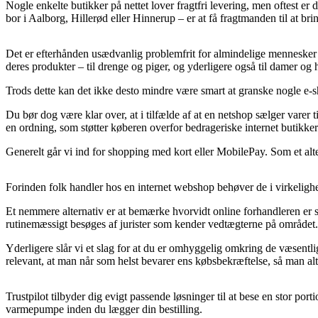
Nogle enkelte butikker på nettet lover fragtfri levering, men oftest e
bor i Aalborg, Hillerød eller Hinnerup – er at få fragtmanden til at brin
Det er efterhånden usædvanlig problemfrit for almindelige mennesker at
deres produkter – til drenge og piger, og yderligere også til damer og 
Trods dette kan det ikke desto mindre være smart at granske nogle e-s
Du bør dog være klar over, at i tilfælde af at en netshop sælger varer ti
en ordning, som støtter køberen overfor bedrageriske internet butikker
Generelt går vi ind for shopping med kort eller MobilePay. Som et alte
Forinden folk handler hos en internet webshop behøver de i virkelighe
Et nemmere alternativ er at bemærke hvorvidt online forhandleren er st
rutinemæssigt besøges af jurister som kender vedtægterne på området. 
Yderligere slår vi et slag for at du er omhyggelig omkring de væsentli
relevant, at man når som helst bevarer ens købsbekræftelse, så man 
Trustpilot tilbyder dig evigt passende løsninger til at bese en stor p
varmepumpe inden du lægger din bestilling.