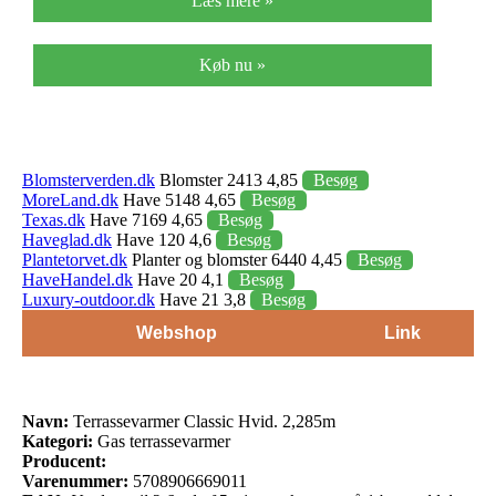
Læs mere »
Køb nu »
Blomsterverden.dk
Blomster 2413 4,85
Besøg
MoreLand.dk
Have 5148 4,65
Besøg
Texas.dk
Have 7169 4,65
Besøg
Haveglad.dk
Have 120 4,6
Besøg
Plantetorvet.dk
Planter og blomster 6440 4,45
Besøg
HaveHandel.dk
Have 20 4,1
Besøg
Luxury-outdoor.dk
Have 21 3,8
Besøg
Webshop
Link
Navn:
Terrassevarmer Classic Hvid. 2,285m
Kategori:
Gas terrassevarmer
Producent:
Varenummer:
5708906669011