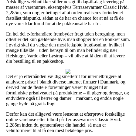
Adskillige webbutikker stiller udsigt til dag-til-dag levering på
masser af varenumre, eksempelvis Terrassevarmer Classic Hvid.
2,285m, som dog er betinget af at orden realiseres forinden et
fastslået tidspunkt, sådan at de har en chance for at nå at få de
nye varer klar forud for at de pakkeansatte har fri.
En hel del e-forhandlere frembyder fragt uden beregning, men
oftest er det kun gældende hvis man shopper for en konkret sum.
I øvrigt skal du vælge den mest letkøbte fragtløsning, hvilket i
mange tilfælde – uden hensyn til om man befinder sig nær
Helsingør, Varde eller Lystrup – vil blive at få dem til at levere
din bestilling til en pakkeshop.
Det er jo efterhånden vældig smertefrit for internetbrugere at
analysere priser i blandt diverse internet firmaer i Danmark, og
derved har de fleste e-forretninger været tvunget til at
formindske prisniveauet på produkterne – til piger og drenge, og
endvidere også til herrer og damer – markant, og endda nogle
gange byde på gratis fragt.
Derfor kan det alligevel være lønsomt at efterprøve forskellige
online varehuse efter tilbud på Terrassevarmer Classic Hvid.
2,285m inden du gennemfører din handel, så man er
velinformeret til at få den mest betalelige pris.