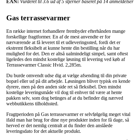
EAN:
Vurderet til 3.6 ud af 5 stjerner baseret på 14 anmeldelser
Gas terrassevarmer
En række internet forhandlere frembyder efterhånden mange
forskellige fragtformer. En af de mest anvendte er for
nærværende at få leveret til et udleveringssted, fordi det er
ekstremt fleksibelt at kunne hente din bestilling når du har
mulighed for det. Den er altså ualmindeligt simpel, samt oftest
ligeledes den mindst kostelige løsning til levering ved køb af
Terrassevarmer Classic Hvid. 2,285m.
Du burde omvendt udse dig at vælge afsending til din private
bopæl eller ud på dit arbejde. Løsningen bliver typisk en kende
dyrere, men på den anden side ret så fleksibel. Den mindst
kostelige leveringsmåde vil dog til enhver tid være at hente
pakken selv, som dog betinges af at du befinder dig nærved
webbutikkens tilholdssted.
Fragtperioden på Gas terrassevarmer er selvfølgelig meget vital
ifald man har brug for dine nye produkter inden for få dage, så
herved er det nemlig centralt at du finder den anslåede
leveringsdato for det aktuelle produkt.