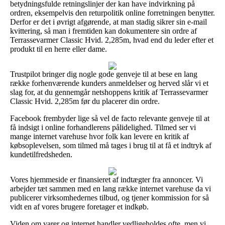
betydningsfulde retningslinjer der kan have indvirkning på
ordren, eksempelvis den returpolitik online forretningen benytter.
Derfor er det i øvrigt afgørende, at man stadig sikrer sin e-mail
kvittering, så man i fremtiden kan dokumentere sin ordre af
Terrassevarmer Classic Hvid. 2,285m, hvad end du leder efter et
produkt til en herre eller dame.
Trustpilot bringer dig nogle gode genveje til at bese en lang
række forhenværende kunders anmeldelser og herved slår vi et
slag for, at du gennemgår netshoppens kritik af Terrassevarmer
Classic Hvid. 2,285m før du placerer din ordre.
Facebook frembyder lige så vel de facto relevante genveje til at
få indsigt i online forhandlerens pålidelighed. Tilmed ser vi
mange internet varehuse hvor folk kan levere en kritik af
købsoplevelsen, som tilmed må tages i brug til at få et indtryk af
kundetilfredsheden.
Vores hjemmeside er finansieret af indtægter fra annoncer. Vi
arbejder tæt sammen med en lang række internet varehuse da vi
publicerer virksomhedernes tilbud, og tjener kommission for så
vidt en af vores brugere foretager et indkøb.
Viden om varer og internet handler vedligeholdes ofte, men vi