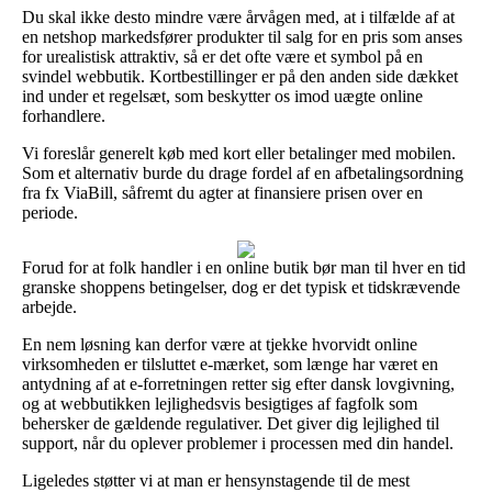
Du skal ikke desto mindre være årvågen med, at i tilfælde af at
en netshop markedsfører produkter til salg for en pris som anses
for urealistisk attraktiv, så er det ofte være et symbol på en
svindel webbutik. Kortbestillinger er på den anden side dækket
ind under et regelsæt, som beskytter os imod uægte online
forhandlere.
Vi foreslår generelt køb med kort eller betalinger med mobilen.
Som et alternativ burde du drage fordel af en afbetalingsordning
fra fx ViaBill, såfremt du agter at finansiere prisen over en
periode.
Forud for at folk handler i en online butik bør man til hver en tid
granske shoppens betingelser, dog er det typisk et tidskrævende
arbejde.
En nem løsning kan derfor være at tjekke hvorvidt online
virksomheden er tilsluttet e-mærket, som længe har været en
antydning af at e-forretningen retter sig efter dansk lovgivning,
og at webbutikken lejlighedsvis besigtiges af fagfolk som
behersker de gældende regulativer. Det giver dig lejlighed til
support, når du oplever problemer i processen med din handel.
Ligeledes støtter vi at man er hensynstagende til de mest