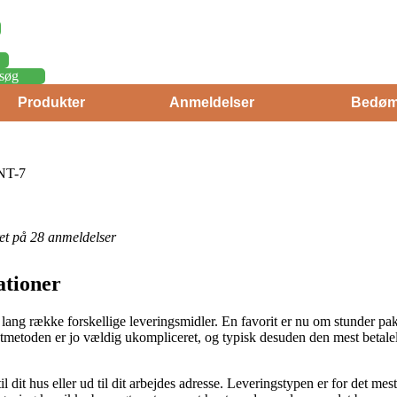
søg
Produkter
Anmeldelser
Bedøm
NT-7
eret på 28 anmeldelser
ationer
 en lang række forskellige leveringsmidler. En favorit er nu om stunder p
gtmetoden er jo vældig ukompliceret, og typisk desuden den mest betale
 dit hus eller ud til dit arbejdes adresse. Leveringstypen er for det mes