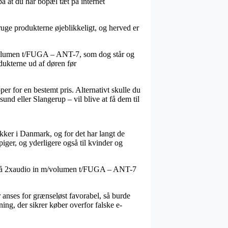
på at du har bopæl tæt på internet
bruge produkterne øjeblikkeligt, og herved er
 m/volumen t/FUGA – ANT-7, som dog står og
odukterne ud af døren før
er for en bestemt pris. Alternativt skulle du
nd eller Slangerup – vil blive at få dem til
tikker i Danmark, og for det har langt de
piger, og yderligere også til kvinder og
alg på 2xaudio in m/volumen t/FUGA – ANT-7
er anses for grænseløst favorabel, så burde
ing, der sikrer køber overfor falske e-