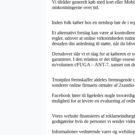
Vi tilråder generelt køb med kort eller Mob
omkostningerne over tid.
Inden folk køber hos en netshop bør de i reg
Et alternativt forslag kan være at kontrolle
regler, udover at online virksomheden ru
desuden din anledning til støtte, når du bliv
Derudover slår vi et slag for at køberen er
garanterer. I den relation er det tillige ess
m/volumen t/FUGA – ANT-7, uanset om du sh
Trustpilot fremskaffer aldeles fremragende c
sonderer online firmaets omtaler af 2xaudi
Facebook fører til ligeledes nogle troværdi
mulighed for at levere en evaluering af ordr
Vores website finansieres af reklameindtægte
godtgørelse hvis de personer vi sender vider
Informationer vedrørende varer og webshops 