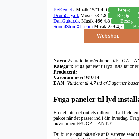
BeKent.dk
Musik 1571 4,9
Besøg
DrumCity.dk
Musik 73 4,8
Besøg
DanGuitar.dk
Musik 466 4,8
Besøg
SoundStoreXL.com
Musik 229 4,7
Be
Webshop
Navn:
2xaudio in m/volumen t/FUGA – A
Kategori:
Fuga paneler til lyd installationer
Producent:
Varenummer:
999714
EAN:
Vurderet til 4.7 ud af 5 stjerner bas
Fuga paneler til lyd install
En del internet outlets udlover til alt held
pakke når det passer ind i din hverdag. Fra
m/volumen t/FUGA – ANT-7.
Du burde også påtænke at få varerne sendt til