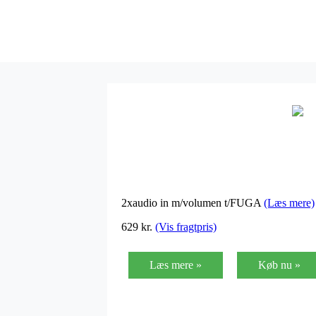
2xaudio in m/volumen t/FUGA
(Læs mere)
629 kr.
(Vis fragtpris)
Læs mere »
Køb nu »