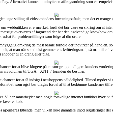
ilePay. Alternativt kunne du udnytte en afdragsordning som eksempelvis 
len tage stilling til virksomhedens forretningsaftale, men det er mange
re om webbutikken er e-mærket, fordi det bør være en sikring om at inter
tinemæssigt overværes af fagmænd der har den nødvendige knowhow om 
er udsat for problemstillinger som følge af din ordre.
 omhyggelig omkring de mest basale forhold der indvirker på handlen, s
esentielt, at man når som helst gemmer ens kvitteringsmail, så man til enh
opper til en dreng eller pige.
hancer for at blive klogere på en stor gruppe tidligere kunders vurdering
o in m/volumen t/FUGA – ANT-7 forinden du bestiller.
ge chancer for at få indsigt i netshoppens pålidelighed. Tilmed møder vi
eforløbet, som også bør drages fordel af til at bedømme kundernes tilfr
r. Vi har samarbejder med nogle forskellige internet butikker hvori vi 
e laver et køb.
ajourføres løbende, men vi kan ikke garantere imod reguleringer der er 