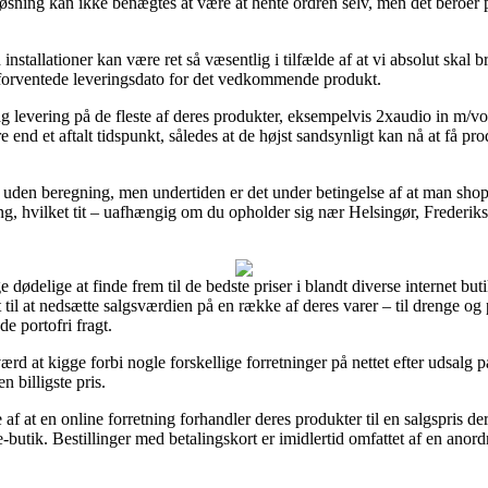
løsning kan ikke benægtes at være at hente ordren selv, men det beroer 
installationer kan være ret så væsentlig i tilfælde af at vi absolut skal 
n forventede leveringsdato for det vedkommende produkt.
-dag levering på de fleste af deres produkter, eksempelvis 2xaudio in
re end et aftalt tidspunkt, således at de højst sandsynligt kan nå at få pr
g uden beregning, men undertiden er det under betingelse af at man shopp
g, hvilket tit – uafhængig om du opholder sig nær Helsingør, Frederikssu
ge dødelige at finde frem til de bedste priser i blandt diverse internet bu
 til at nedsætte salgsværdien på en række af deres varer – til drenge og 
e portofri fragt.
værd at kigge forbi nogle forskellige forretninger på nettet efter uds
n billigste pris.
de af at en online forretning forhandler deres produkter til en salgspris d
utik. Bestillinger med betalingskort er imidlertid omfattet af en anordn