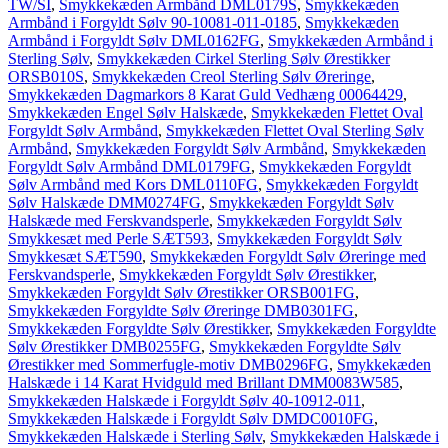
TW/SI
,
Smykkekæden Armbånd DML0179S
,
Smykkekæden
Armbånd i Forgyldt Sølv 90-10081-011-0185
,
Smykkekæden
Armbånd i Forgyldt Sølv DML0162FG
,
Smykkekæden Armbånd i
Sterling Sølv
,
Smykkekæden Cirkel Sterling Sølv Ørestikker
ORSB010S
,
Smykkekæden Creol Sterling Sølv Øreringe
,
Smykkekæden Dagmarkors 8 Karat Guld Vedhæng 00064429
,
Smykkekæden Engel Sølv Halskæde
,
Smykkekæden Flettet Oval
Forgyldt Sølv Armbånd
,
Smykkekæden Flettet Oval Sterling Sølv
Armbånd
,
Smykkekæden Forgyldt Sølv Armbånd
,
Smykkekæden
Forgyldt Sølv Armbånd DML0179FG
,
Smykkekæden Forgyldt
Sølv Armbånd med Kors DML0110FG
,
Smykkekæden Forgyldt
Sølv Halskæde DMM0274FG
,
Smykkekæden Forgyldt Sølv
Halskæde med Ferskvandsperle
,
Smykkekæden Forgyldt Sølv
Smykkesæt med Perle SÆT593
,
Smykkekæden Forgyldt Sølv
Smykkesæt SÆT590
,
Smykkekæden Forgyldt Sølv Øreringe med
Ferskvandsperle
,
Smykkekæden Forgyldt Sølv Ørestikker
,
Smykkekæden Forgyldt Sølv Ørestikker ORSB001FG
,
Smykkekæden Forgyldte Sølv Øreringe DMB0301FG
,
Smykkekæden Forgyldte Sølv Ørestikker
,
Smykkekæden Forgyldte
Sølv Ørestikker DMB0255FG
,
Smykkekæden Forgyldte Sølv
Ørestikker med Sommerfugle-motiv DMB0296FG
,
Smykkekæden
Halskæde i 14 Karat Hvidguld med Brillant DMM0083W585
,
Smykkekæden Halskæde i Forgyldt Sølv 40-10912-011
,
Smykkekæden Halskæde i Forgyldt Sølv DMDC0010FG
,
Smykkekæden Halskæde i Sterling Sølv
,
Smykkekæden Halskæde i