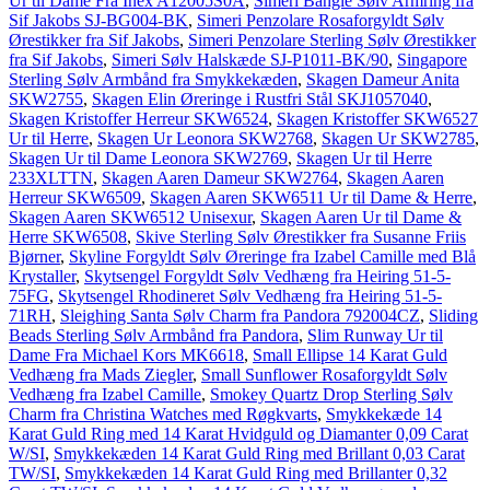
Ur til Dame Fra Inex A12005S0A
,
Simeri Bangle Sølv Armring fra
Sif Jakobs SJ-BG004-BK
,
Simeri Penzolare Rosaforgyldt Sølv
Ørestikker fra Sif Jakobs
,
Simeri Penzolare Sterling Sølv Ørestikker
fra Sif Jakobs
,
Simeri Sølv Halskæde SJ-P1011-BK/90
,
Singapore
Sterling Sølv Armbånd fra Smykkekæden
,
Skagen Dameur Anita
SKW2755
,
Skagen Elin Øreringe i Rustfri Stål SKJ1057040
,
Skagen Kristoffer Herreur SKW6524
,
Skagen Kristoffer SKW6527
Ur til Herre
,
Skagen Ur Leonora SKW2768
,
Skagen Ur SKW2785
,
Skagen Ur til Dame Leonora SKW2769
,
Skagen Ur til Herre
233XLTTN
,
Skagen Aaren Dameur SKW2764
,
Skagen Aaren
Herreur SKW6509
,
Skagen Aaren SKW6511 Ur til Dame & Herre
,
Skagen Aaren SKW6512 Unisexur
,
Skagen Aaren Ur til Dame &
Herre SKW6508
,
Skive Sterling Sølv Ørestikker fra Susanne Friis
Bjørner
,
Skyline Forgyldt Sølv Øreringe fra Izabel Camille med Blå
Krystaller
,
Skytsengel Forgyldt Sølv Vedhæng fra Heiring 51-5-
75FG
,
Skytsengel Rhodineret Sølv Vedhæng fra Heiring 51-5-
71RH
,
Sleighing Santa Sølv Charm fra Pandora 792004CZ
,
Sliding
Beads Sterling Sølv Armbånd fra Pandora
,
Slim Runway Ur til
Dame Fra Michael Kors MK6618
,
Small Ellipse 14 Karat Guld
Vedhæng fra Mads Ziegler
,
Small Sunflower Rosaforgyldt Sølv
Vedhæng fra Izabel Camille
,
Smokey Quartz Drop Sterling Sølv
Charm fra Christina Watches med Røgkvarts
,
Smykkekæde 14
Karat Guld Ring med 14 Karat Hvidguld og Diamanter 0,09 Carat
W/SI
,
Smykkekæden 14 Karat Guld Ring med Brillant 0,03 Carat
TW/SI
,
Smykkekæden 14 Karat Guld Ring med Brillanter 0,32