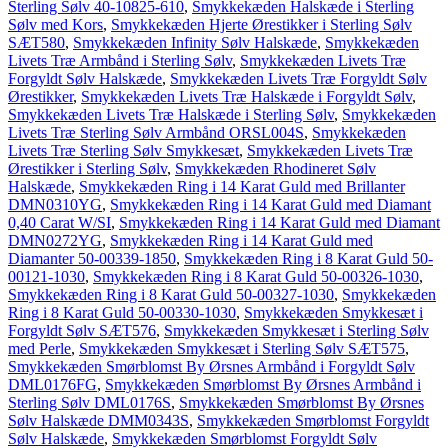
Sterling Sølv 40-10825-610
,
Smykkekæden Halskæde i Sterling
Sølv med Kors
,
Smykkekæden Hjerte Ørestikker i Sterling Sølv
SÆT580
,
Smykkekæden Infinity Sølv Halskæde
,
Smykkekæden
Livets Træ Armbånd i Sterling Sølv
,
Smykkekæden Livets Træ
Forgyldt Sølv Halskæde
,
Smykkekæden Livets Træ Forgyldt Sølv
Ørestikker
,
Smykkekæden Livets Træ Halskæde i Forgyldt Sølv
,
Smykkekæden Livets Træ Halskæde i Sterling Sølv
,
Smykkekæden
Livets Træ Sterling Sølv Armbånd ORSL004S
,
Smykkekæden
Livets Træ Sterling Sølv Smykkesæt
,
Smykkekæden Livets Træ
Ørestikker i Sterling Sølv
,
Smykkekæden Rhodineret Sølv
Halskæde
,
Smykkekæden Ring i 14 Karat Guld med Brillanter
DMN0310YG
,
Smykkekæden Ring i 14 Karat Guld med Diamant
0,40 Carat W/SI
,
Smykkekæden Ring i 14 Karat Guld med Diamant
DMN0272YG
,
Smykkekæden Ring i 14 Karat Guld med
Diamanter 50-00339-1850
,
Smykkekæden Ring i 8 Karat Guld 50-
00121-1030
,
Smykkekæden Ring i 8 Karat Guld 50-00326-1030
,
Smykkekæden Ring i 8 Karat Guld 50-00327-1030
,
Smykkekæden
Ring i 8 Karat Guld 50-00330-1030
,
Smykkekæden Smykkesæt i
Forgyldt Sølv SÆT576
,
Smykkekæden Smykkesæt i Sterling Sølv
med Perle
,
Smykkekæden Smykkesæt i Sterling Sølv SÆT575
,
Smykkekæden Smørblomst By Ørsnes Armbånd i Forgyldt Sølv
DML0176FG
,
Smykkekæden Smørblomst By Ørsnes Armbånd i
Sterling Sølv DML0176S
,
Smykkekæden Smørblomst By Ørsnes
Sølv Halskæde DMM0343S
,
Smykkekæden Smørblomst Forgyldt
Sølv Halskæde
,
Smykkekæden Smørblomst Forgyldt Sølv