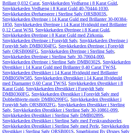
Brillant 0,032 Carat
,
Smykkekæden Vedhæng i 8 Karat Guld
,
Smykkekæden Vedhæng i 8 Karat Guld 40-70444-1030
,
Smykkekæden Ørehængere i Sterling Sølv ORSB003S
,
Smykkekæden Øreringe i 14 Karat Guld med Brillanter 30-00384-
1850
,
Smykkekæden Øreringe i 14 Karat Hvidguld med Brillanter
0,12 Carat W/SI
,
Smykkekæden Øreringe i 8 Karat Guld
,
Smykkekæden Øreringe i 8 Karat Guld med Zirkonia
,
Smykkekæden Øreringe i Forgyldt Sølv
,
Smykkekæden Øreringe i
Forgyldt Sølv DMB0304FG
,
Smykkekæden Øreringe i Forgyldt
Sølv ORSB006FG
,
Smykkekæden Øreringe i Sterling Sølv
,
Smykkekæden Øreringe i Sterling Sølv 30-70604-000
,
Smykkekæden Øreringe i Sterling Sølv DMB0302S
,
Smykkekæden
Ørestikker i 14 Karat Guld med Brillanter 0,40 Carat TW/SI
,
Smykkekæden Ørestikker i 14 Karat Hvidguld med Brillanter
DMB050W585
,
Smykkekæden Ørestikker i 14 Karat Hvidguld
med Diamanter 0,60 Carat TW/SI
,
Smykkekæden Ørestikker i 8
Karat Guld
,
Smykkekæden Ørestikker i Forgyldt Sølv
DMB0360FG
,
Smykkekæden Ørestikker i Forgyldt Sølv med
Dobbelthjerte-motiv DMB0299FG
,
Smykkekæden Ørestikker i
Forgyldt Sølv ORSB002FG
,
Smykkekæden Ørestikker i Sterling
Sølv
,
Smykkekæden Ørestikker i Sterling Sølv 30-10861-099
,
Smykkekæden Ørestikker i Sterling Sølv DMB0289S
,
Smykkekæden Ørestikker i Sterling Sølv med Ferskvandsperler
,
Smykkekæden Ørestikker i Sterling Sølv med Perle
,
Smykkekæden
Ørestikker i Sterling Sølv ORSB001S
,
Smørblomst By Ørsnes Sølv