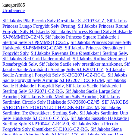
kategori685
Uroibenene
Sif Jakobs Pila Piccolo Sølv Ørestikker SJ-E1033-CZ
,
Sif Jakobs
Princess Lungo Forgyldt Sølv Ørering
,
Sif Jakobs Princess Round
Forgyldt Sølv Halskæde
,
Sif Jakobs Princess Round Sølv Halskæde
SJ-P6MMRD-CZ/45
,
Sif Jakobs Princess Square Halskæde i
Sterling Sølv SJ-P8MMSQ-CZ/45
,
Sif Jakobs Princess Square Sølv
Halskæde SJ-P6MMSQ-CZ/45
,
Sif Jakobs Princess Ørestikker i
Forgyldt Sølv
,
Sif Jakobs Ravenna Due Ørestikker i Sterling Sølv
,
Sif Jakobs Red Gold læderarmbånd
,
Sif Jakobs Rufina Øreringe i
Rosaforgyldt Sølv
,
Sif Jakobs Sacile sølv ørestikker m.zirkoner
,
Sif
Jakobs Sacile Armbånd i Sterling Sølv SJ-B2071-CZ
,
Sif Jakobs
Sacile Armring i Forgyldt Sølv SJ-BG2071-CZ-RG/L
,
Sif Jakobs
Sacile Forgyldt Sølv Armring SJ-BG2071-CZ-RG/M
,
Sif Jakobs
Sacile Halskæde i Forgyldt Sølv
,
Sif Jakobs Sacile Halskæde i
Sterling Sølv SJ-P2071-CZ-RG
,
Sif Jakobs Sacile Large Sølv
Armring
,
Sif Jakobs Sacile Medium Sølv Armring
,
Sif Jakobs
Sardinien Circolo Sølv Halskæde SJ-P3660-CZ/45
,
SIF JAKOBS
SARDINIEN FORGYLDT HALSKÆDE 45CM
,
Sif Jakobs
Sardinien Tre Ørestikker i Sterling Sølv
,
Sif Jakobs Sardinien Uno
Sølv Halskæde SJ-C1016-CZ-YG
,
Sif Jakobs Sassello Halskæde i
Sterling Sølv SJ-P1004-CZ-RG/90
,
Sif Jakobs Siena Piccolo
Forgyldte Sølv Ørestikker SJ-E1016-CZ-RG
,
Sif Jakobs Siena
Ørestikker i Sterling Sølv SJ-E1011-CZ
,
Sif Jakobs Simeri Due