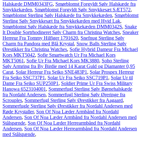
Halskæde DMM0343FG
,
Smørblomst Forgyldt Sølv Halskæde fra
Smykkekæden
,
Smørblomst Forgyldt Sølv Smykkesæt SÆT572
,
Smørblomst Sterling Sølv Halskæde fra Smykkekæden
,
Smørblomst
Sterling Sølv Smykkesæt fra Smykkekæden med Hvid Lak
,
Smørblomst Sølv Halskæde fra Smykkekæden DMM0342S
,
Snake
It Double Sortrhodineret Sølv Charm fra Christina Watches
,
Sneaker
Herreur Fra Tommy Hilfiger 1791620
,
Snefnug Sterling Sølv
Charm fra Pandora med Blå Krystal
,
Snow Balls Sterling Sølv
Ørestikker fra Christina Watches
,
Sofie Hybrid Dameur Fra Michael
Kors MKT5042
,
Sofie Smartwatch Ur Fra Michael Kors
MKT5061
,
Sofie Ur Fra Michael Kors MK3880
,
Soho Sterling
Sølv Armring fra By Birdie med 14 Karat Guld og Diamanter 0,95
Carat
,
Solar Herreur Fra Seiko SNE483P1
,
Solar Prospex Herreur
Fra Seiko SSC737P1
,
Solar Ur Fra Seiko SSC719P1
,
Solar Ur til
Dame Fra Seiko SUP250P1
,
Soldier Prime Ur Fra Swiss Military
Hanowa 6523104001
,
Sommerfugl Sterling Sølv Børnehalskæde
fra Nordahl Andersen
,
Sommerfugl Sterling Sølv Øreringe fra
Scrouples
,
Sommerfugl Sterling Sølv Ørestikker fra Aagaard
,
Sommerfugle Sterling Sølv Ørestikker fra Nordahl Andersen med
Røde Krystaller
,
Son Of Noa Læder Armbånd fra Nordahl
Andersen
,
Son Of Noa Læder Armbånd fra Nordahl Andersen med
Stålspænde
,
Son Of Noa Læder Herrearmbånd fra Nordahl
Andersen
,
Son Of Noa Læder Herrearmbånd fra Nordahl Andersen
med Stålspænde
,