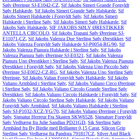
Sølv Øreringe SJ-E1042-CZ
,
Sif Jakobs Simeri Grande Forgyldt
Sølv Halskæde
,
Sif Jakobs Simeri Grande Sølv Halskæde
,
Sif
Jakobs Simeri Halskæde i Forgyldt Sølv
,
Sif Jakobs Simeri
Halskæde i Sterling Sølv
,
Sif Jakobs Simeri Sølv Halskæde
,
Sif
Jakobs Sølv Halskæde
,
SIF JAKOBS SØLV ØRESTIKKER
ANTELLA CIRCOLO
,
Sif Jakobs Trapani Sølv Øreringe SJ-
E11071-CZ
,
Sif Jakobs Valenza Due Sterling Sølv Ørestikker
,
Sif
Jakobs Valenza Forgyldt Sølv Halskæde SJ-P0054-RG/90
,
Sif
Jakobs Valenza Pianura Halskæde i Sterling Sølv
,
Sif Jakobs
Valenza Pianura Sølv Øreringe SJ-E0321
,
Sif Jakobs Valenza
Pianura Uno Ørestikker i Sterling Sølv
,
Sif Jakobs Valenza Pianura
Ørestikker i Forgyldt Sølv
,
Sif Jakobs Valenza Uno Piccolo Sølv
Øreringe SJ-E0022-CZ-RG
,
Sif Jakobs Valenza Uno Sterling Sølv
Øreringe
,
Sif Jakobs Valian Forgyldt Sølv Halskæde
,
Sif Jakobs
Valiano Armbånd i Sterling Sølv
,
Sif Jakobs Valiano Circo Øreringe
i Sterling Sølv
,
Sif Jakobs Valiano Circolo Grande Sterling Sølv
Ørestikker
,
Sif Jakobs Valiano Circolo Halskæde i Forgyldt Sølv
,
Sif
Jakobs Valiano Circolo Sterling Sølv Halskæde
,
Sif Jakobs Valiano
Forgyldt Sølv Armbånd
,
Sif Jakobs Valiano Halskæde i Sterling
Sølv SJ-P1032-XCZ-YG/70
,
Sif Jakobs Valiano Øreringe i Forgyldt
Sølv
,
Signatur Herreur Fra Skagen SKW6528
,
Signature Forgyldt
Sølv Vedhæng fra Julie Sandlau PD21GD
,
Sik Sterling Sølv
Armbånd fra By Birdie med Brillanter 0,15 Carat
,
Silicon Grip
Sterling Sølv Vedhæng fra Pandora 791817CZ
,
Silver And Black