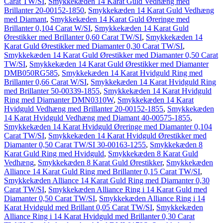
Carat TW/SI
,
Smykkekæden 14 Karat Guld Vedhæng med
Brillanter 20-00152-1850
,
Smykkekæden 14 Karat Guld Vedhæng
med Diamant
,
Smykkekæden 14 Karat Guld Øreringe med
Brillanter 0,104 Carat W/SI
,
Smykkekæden 14 Karat Guld
Ørestikker med Brillanter 0,60 Carat TW/SI
,
Smykkekæden 14
Karat Guld Ørestikker med Diamanter 0,30 Carat TW/SI
,
Smykkekæden 14 Karat Guld Ørestikker med Diamanter 0,50 Carat
TW/SI
,
Smykkekæden 14 Karat Guld Ørestikker med Diamanter
DMB050RG585
,
Smykkekæden 14 Karat Hvidguld Ring med
Brillanter 0,66 Carat W/SI
,
Smykkekæden 14 Karat Hvidguld Ring
med Brillanter 50-00339-1855
,
Smykkekæden 14 Karat Hvidguld
Ring med Diamanter DMN0310W
,
Smykkekæden 14 Karat
Hvidguld Vedhæng med Brillanter 20-00152-1855
,
Smykkekæden
14 Karat Hvidguld Vedhæng med Diamant 40-00575-1855
,
Smykkekæden 14 Karat Hvidguld Øreringe med Diamanter 0,104
Carat TW/SI
,
Smykkekæden 14 Karat Hvidguld Ørestikker med
Diamanter 0,50 Carat TW/SI 30-00163-1255
,
Smykkekæden 8
Karat Guld Ring med Hvidguld
,
Smykkekæden 8 Karat Guld
Vedhæng
,
Smykkekæden 8 Karat Guld Ørestikker
,
Smykkekæden
Alliance 14 Karat Guld Ring med Brillanter 0,15 Carat TW/SI
,
Smykkekæden Alliance 14 Karat Guld Ring med Diamanter 0,30
Carat TW/SI
,
Smykkekæden Alliance Ring i 14 Karat Guld med
Diamanter 0,50 Carat TW/SI
,
Smykkekæden Alliance Ring i 14
Karat Hvidguld med Brillant 0,05 Carat TW/SI
,
Smykkekæden
Alliance Ring i 14 Karat Hvidguld med Brillanter 0,30 Carat