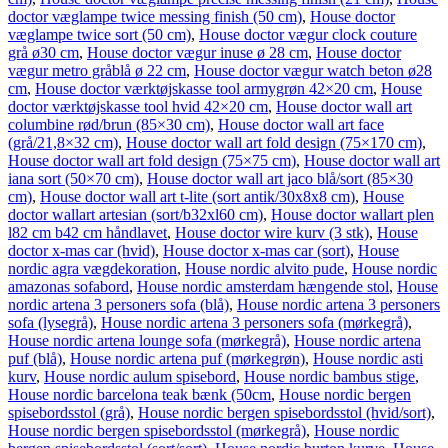
doctor væglampe twice messing finish (50 cm)
,
House doctor
væglampe twice sort (50 cm)
,
House doctor vægur clock couture
grå ø30 cm
,
House doctor vægur inuse ø 28 cm
,
House doctor
vægur metro gråblå ø 22 cm
,
House doctor vægur watch beton ø28
cm
,
House doctor værktøjskasse tool armygrøn 42×20 cm
,
House
doctor værktøjskasse tool hvid 42×20 cm
,
House doctor wall art
columbine rød/brun (85×30 cm)
,
House doctor wall art face
(grå/21,8×32 cm)
,
House doctor wall art fold design (75×170 cm)
,
House doctor wall art fold design (75×75 cm)
,
House doctor wall art
iana sort (50×70 cm)
,
House doctor wall art jaco blå/sort (85×30
cm)
,
House doctor wall art t-lite (sort antik/30x8x8 cm)
,
House
doctor wallart artesian (sort/b32xl60 cm)
,
House doctor wallart plen
l82 cm b42 cm håndlavet
,
House doctor wire kurv (3 stk)
,
House
doctor x-mas car (hvid)
,
House doctor x-mas car (sort)
,
House
nordic agra vægdekoration
,
House nordic alvito pude
,
House nordic
amazonas sofabord
,
House nordic amsterdam hængende stol
,
House
nordic artena 3 personers sofa (blå)
,
House nordic artena 3 personers
sofa (lysegrå)
,
House nordic artena 3 personers sofa (mørkegrå)
,
House nordic artena lounge sofa (mørkegrå)
,
House nordic artena
puf (blå)
,
House nordic artena puf (mørkegrøn)
,
House nordic asti
kurv
,
House nordic aulum spisebord
,
House nordic bambus stige
,
House nordic barcelona teak bænk (50cm
,
House nordic bergen
spisebordsstol (grå)
,
House nordic bergen spisebordsstol (hvid/sort)
,
House nordic bergen spisebordsstol (mørkegrå)
,
House nordic