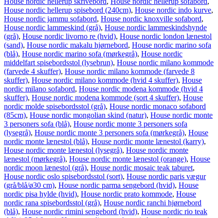
House nordic hellerup skrivebord
,
House nordic hellerup sofabord
,
House nordic hellerup spisebord (240cm)
,
House nordic indo kurve
,
House nordic jammu sofabord
,
House nordic knoxville sofabord
,
House nordic lammeskind (grå)
,
House nordic lammeskindshynde
(grå)
,
House nordic livorno re (hvid)
,
House nordic london lænestol
(sand)
,
House nordic makalu hjørnebord
,
House nordic marino sofa
(blå)
,
House nordic marino sofa (mørkegrå)
,
House nordic
middelfart spisebordsstol (lysebrun)
,
House nordic milano kommode
(farvede 4 skuffer)
,
House nordic milano kommode (farvede 8
skuffer)
,
House nordic milano kommode (hvid 4 skuffer)
,
House
nordic milano sofabord
,
House nordic modena kommode (hvid 4
skuffer)
,
House nordic modena kommode (sort 4 skuffer)
,
House
nordic molde spisebordsstol (grå)
,
House nordic monaco sofabord
(85cm)
,
House nordic mongolian skind (natur)
,
House nordic monte
3 personers sofa (blå)
,
House nordic monte 3 personers sofa
(lysegrå)
,
House nordic monte 3 personers sofa (mørkegrå)
,
House
nordic monte lænestol (blå)
,
House nordic monte lænestol (karry)
,
House nordic monte lænestol (lysegrå)
,
House nordic monte
lænestol (mørkegrå)
,
House nordic monte lænestol (orange)
,
House
nordic moon lænestol (grå)
,
House nordic mosaic teak taburet
,
House nordic oslo spisebordsstol (sort)
,
House nordic paris vægur
(grå/blå/ø30 cm)
,
House nordic parma sengebord (hvid)
,
House
nordic pisa hylde (hvid)
,
House nordic prato kommode
,
House
nordic rana spisebordsstol (grå)
,
House nordic ranchi hjørnebord
(blå)
,
House nordic rimini sengebord (hvid)
,
House nordic rio teak