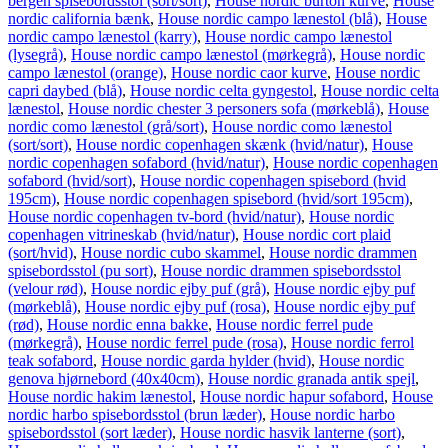
bergen spisebordsstol (sort/sort)
,
House nordic burton kurve
,
House
nordic california bænk
,
House nordic campo lænestol (blå)
,
House
nordic campo lænestol (karry)
,
House nordic campo lænestol
(lysegrå)
,
House nordic campo lænestol (mørkegrå)
,
House nordic
campo lænestol (orange)
,
House nordic caor kurve
,
House nordic
capri daybed (blå)
,
House nordic celta gyngestol
,
House nordic celta
lænestol
,
House nordic chester 3 personers sofa (mørkeblå)
,
House
nordic como lænestol (grå/sort)
,
House nordic como lænestol
(sort/sort)
,
House nordic copenhagen skænk (hvid/natur)
,
House
nordic copenhagen sofabord (hvid/natur)
,
House nordic copenhagen
sofabord (hvid/sort)
,
House nordic copenhagen spisebord (hvid
195cm)
,
House nordic copenhagen spisebord (hvid/sort 195cm)
,
House nordic copenhagen tv-bord (hvid/natur)
,
House nordic
copenhagen vitrineskab (hvid/natur)
,
House nordic cort plaid
(sort/hvid)
,
House nordic cubo skammel
,
House nordic drammen
spisebordsstol (pu sort)
,
House nordic drammen spisebordsstol
(velour rød)
,
House nordic ejby puf (grå)
,
House nordic ejby puf
(mørkeblå)
,
House nordic ejby puf (rosa)
,
House nordic ejby puf
(rød)
,
House nordic enna bakke
,
House nordic ferrel pude
(mørkegrå)
,
House nordic ferrel pude (rosa)
,
House nordic ferrol
teak sofabord
,
House nordic garda hylder (hvid)
,
House nordic
genova hjørnebord (40x40cm)
,
House nordic granada antik spejl
,
House nordic hakim lænestol
,
House nordic hapur sofabord
,
House
nordic harbo spisebordsstol (brun læder)
,
House nordic harbo
spisebordsstol (sort læder)
,
House nordic hasvik lanterne (sort)
,