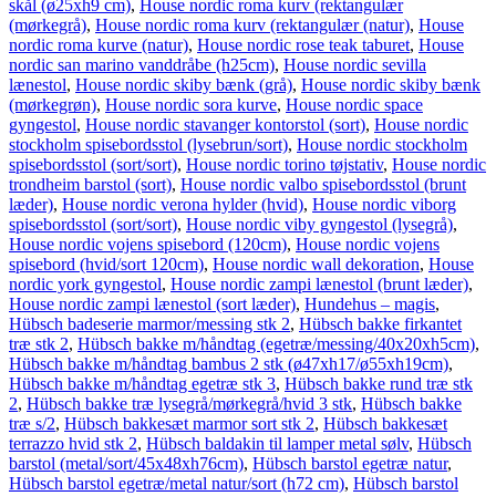
skål (ø25xh9 cm)
,
House nordic roma kurv (rektangulær
(mørkegrå)
,
House nordic roma kurv (rektangulær (natur)
,
House
nordic roma kurve (natur)
,
House nordic rose teak taburet
,
House
nordic san marino vanddråbe (h25cm)
,
House nordic sevilla
lænestol
,
House nordic skiby bænk (grå)
,
House nordic skiby bænk
(mørkegrøn)
,
House nordic sora kurve
,
House nordic space
gyngestol
,
House nordic stavanger kontorstol (sort)
,
House nordic
stockholm spisebordsstol (lysebrun/sort)
,
House nordic stockholm
spisebordsstol (sort/sort)
,
House nordic torino tøjstativ
,
House nordic
trondheim barstol (sort)
,
House nordic valbo spisebordsstol (brunt
læder)
,
House nordic verona hylder (hvid)
,
House nordic viborg
spisebordsstol (sort/sort)
,
House nordic viby gyngestol (lysegrå)
,
House nordic vojens spisebord (120cm)
,
House nordic vojens
spisebord (hvid/sort 120cm)
,
House nordic wall dekoration
,
House
nordic york gyngestol
,
House nordic zampi lænestol (brunt læder)
,
House nordic zampi lænestol (sort læder)
,
Hundehus – magis
,
Hübsch badeserie marmor/messing stk 2
,
Hübsch bakke firkantet
træ stk 2
,
Hübsch bakke m/håndtag (egetræ/messing/40x20xh5cm)
,
Hübsch bakke m/håndtag bambus 2 stk (ø47xh17/ø55xh19cm)
,
Hübsch bakke m/håndtag egetræ stk 3
,
Hübsch bakke rund træ stk
2
,
Hübsch bakke træ lysegrå/mørkegrå/hvid 3 stk
,
Hübsch bakke
træ s/2
,
Hübsch bakkesæt marmor sort stk 2
,
Hübsch bakkesæt
terrazzo hvid stk 2
,
Hübsch baldakin til lamper metal sølv
,
Hübsch
barstol (metal/sort/45x48xh76cm)
,
Hübsch barstol egetræ natur
,
Hübsch barstol egetræ/metal natur/sort (h72 cm)
,
Hübsch barstol