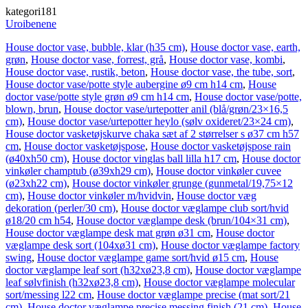
kategori181
Uroibenene
House doctor vase, bubble, klar (h35 cm)
,
House doctor vase, earth,
grøn
,
House doctor vase, forrest, grå
,
House doctor vase, kombi
,
House doctor vase, rustik, beton
,
House doctor vase, the tube, sort
,
House doctor vase/potte style aubergine ø9 cm h14 cm
,
House
doctor vase/potte style grøn ø9 cm h14 cm
,
House doctor vase/potte,
blown, brun
,
House doctor vase/urtepotter anil (blå/grøn/23×16,5
cm)
,
House doctor vase/urtepotter heylo (sølv oxideret/23×24 cm)
,
House doctor vasketøjskurve chaka sæt af 2 størrelser s ø37 cm h57
cm
,
House doctor vasketøjspose
,
House doctor vasketøjspose rain
(ø40xh50 cm)
,
House doctor vinglas ball lilla h17 cm
,
House doctor
vinkøler champtub (ø39xh29 cm)
,
House doctor vinkøler cuvee
(ø23xh22 cm)
,
House doctor vinkøler grunge (gunmetal/19,75×12
cm)
,
House doctor vinkøler m/hvidvin
,
House doctor væg
dekoration (perler/30 cm)
,
House doctor væglampe club sort/hvid
ø18/20 cm h54
,
House doctor væglampe desk (brun/104×31 cm)
,
House doctor væglampe desk mat grøn ø31 cm
,
House doctor
væglampe desk sort (104xø31 cm)
,
House doctor væglampe factory
swing
,
House doctor væglampe game sort/hvid ø15 cm
,
House
doctor væglampe leaf sort (h32xø23,8 cm)
,
House doctor væglampe
leaf sølvfinish (h32xø23,8 cm)
,
House doctor væglampe molecular
sort/messing l22 cm
,
House doctor væglampe precise (mat sort/21
cm)
,
House doctor væglampe precise messing finish (21 cm)
,
House