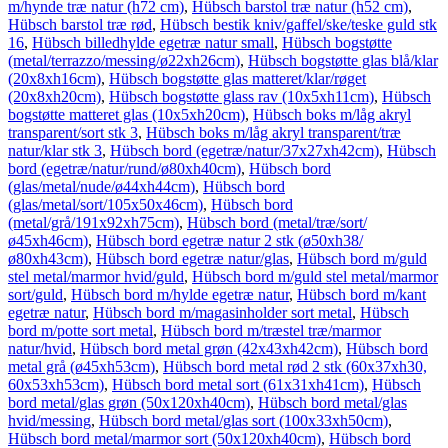
m/hynde træ natur (h72 cm)
,
Hübsch barstol træ natur (h52 cm)
,
Hübsch barstol træ rød
,
Hübsch bestik kniv/gaffel/ske/teske guld stk
16
,
Hübsch billedhylde egetræ natur small
,
Hübsch bogstøtte
(metal/terrazzo/messing/ø22xh26cm)
,
Hübsch bogstøtte glas blå/klar
(20x8xh16cm)
,
Hübsch bogstøtte glas matteret/klar/røget
(20x8xh20cm)
,
Hübsch bogstøtte glass rav (10x5xh11cm)
,
Hübsch
bogstøtte matteret glas (10x5xh20cm)
,
Hübsch boks m/låg akryl
transparent/sort stk 3
,
Hübsch boks m/låg akryl transparent/træ
natur/klar stk 3
,
Hübsch bord (egetræ/natur/37x27xh42cm)
,
Hübsch
bord (egetræ/natur/rund/ø80xh40cm)
,
Hübsch bord
(glas/metal/nude/ø44xh44cm)
,
Hübsch bord
(glas/metal/sort/105x50x46cm)
,
Hübsch bord
(metal/grå/191x92xh75cm)
,
Hübsch bord (metal/træ/sort/
ø45xh46cm)
,
Hübsch bord egetræ natur 2 stk (ø50xh38/
ø80xh43cm)
,
Hübsch bord egetræ natur/glas
,
Hübsch bord m/guld
stel metal/marmor hvid/guld
,
Hübsch bord m/guld stel metal/marmor
sort/guld
,
Hübsch bord m/hylde egetræ natur
,
Hübsch bord m/kant
egetræ natur
,
Hübsch bord m/magasinholder sort metal
,
Hübsch
bord m/potte sort metal
,
Hübsch bord m/træstel træ/marmor
natur/hvid
,
Hübsch bord metal grøn (42x43xh42cm)
,
Hübsch bord
metal grå (ø45xh53cm)
,
Hübsch bord metal rød 2 stk (60x37xh30,
60x53xh53cm)
,
Hübsch bord metal sort (61x31xh41cm)
,
Hübsch
bord metal/glas grøn (50x120xh40cm)
,
Hübsch bord metal/glas
hvid/messing
,
Hübsch bord metal/glas sort (100x33xh50cm)
,
Hübsch bord metal/marmor sort (50x120xh40cm)
,
Hübsch bord